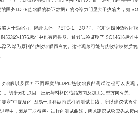
加工方向，即薄膜的横向；zui大热缩力出现时间一栏列出的是平行
国外LDPE热缩膜的验证数据）的冷缩力明显大于热缩力，如ISO1
缩力仅略大于热缩力。除此以外，PETG-1、BOPP、POF这四种热
53369-1976标准中也有所提及。通过试验证明了ISO14616
以聚乙烯为原料的热收缩膜而言的。这种现象可能与热收缩膜材质
。
收缩膜以及国外不同厚度的LDPE热收缩膜的测试过程可以发现，
D）。初步分析原因，应该与材料的结晶方向及加工定型方向有关。
力的测定”中提及的“因易于取得纵向试样的测试曲线，所以建议试验
试过程中，因易于取得横向试样的测试曲线，所以建议试验应先从横