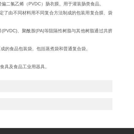
包装用聚偏二氯乙烯（PVDC）肠衣膜。用于灌装肠类食品。
该标准规定了由不同材料用不同复合方法制成的包装用复合膜、袋
乙烯(PVDC)、聚酰胺(PA)等阻隔性树脂与其他树脂通过共挤
复合而成的食品包装袋。包括蒸煮袋和普通复合袋。
器、食具及食品工业用器具。