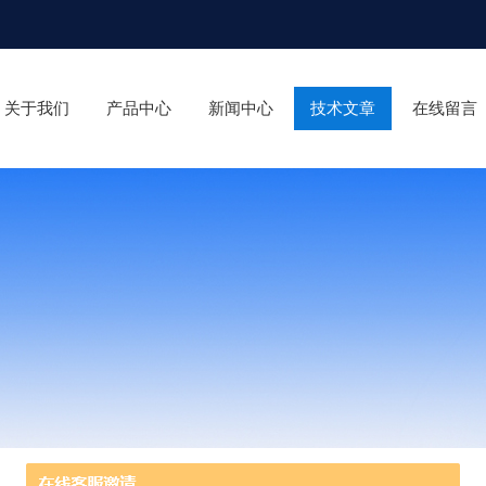
关于我们
产品中心
新闻中心
技术文章
在线留言