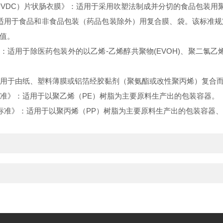
聚偏二氯乙烯（PVDC）片状肠衣膜》：适用于采用吹塑法制成并分切的食品
膜、袋通则》：适用于食品和非食品包装（药品包装除外）用复合膜、袋。
值。
隔膜通则》：适用于除医药包装外的以乙烯-乙烯醇共聚物(EVOH)、聚二氯
卫生标准》：适用于由纸、塑料薄膜或铝箔经胶黏剂（聚氨酯或改性聚丙烯）
型品卫生标准》：适用于以聚乙烯（PE）树脂为主要原料生产出的包装容器。
烯成型品卫生标准》：适用于以聚丙烯（PP）树脂为主要原料生产出的包装容