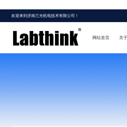
欢迎来到
济南兰光机电技术有限公司
！
网站首页
关