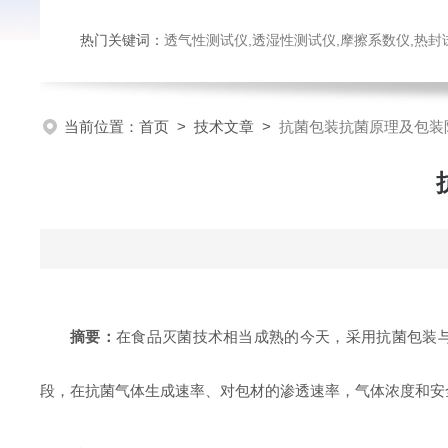
热门关键词：
透气性测试仪,透湿性测试仪,摩擦系数仪,热封试验仪,密
当前位置：
首页
>
技术文章
>
抗菌包装抗菌原理及包装
摘要：
在食品灭菌技术相当成熟的今天，采用抗菌包装
段，在抗菌气体生成速率、对包材的渗透速率，气体浓度和安