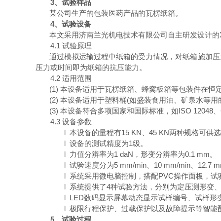
3
、试验样品
某公司生产的包装医药产品的瓦楞纸箱。
4
、试验设备
本文采用济南兰光机电技术有限公司自主研发设计的
4.1
试验原理
通过模拟运输过程中纸箱的受力情况，对纸箱施加压
压力或时间即为纸箱的抗压能力。
4.2
适用范围
(1)
本设备适用于瓦楞纸箱、蜂窝板箱等包装件在恒
(2)
本设备适用于塑料桶
(
如盛装食用油、矿泉水等用
(3)
本设备符合多项国家和国际标准，如
ISO 12048
、
4.3
设备参数
l
本设备的量程有
15 KN
、
45 KN
两种规格可供选
l
设备的测试精度为
1
级。
l
力值分辨率为
1 daN
，形变分辨率为
0.1 mm
。
l
试验速度分为
5 mm/min
、
10 mm/min
、
12.7 m
l
系统采用微电脑控制，搭配
PVC
操作面板，试
l
系统提供了
4
种试验方法，分别为定压测形变
l
LED
数码显示屏幕动态显示试样编号、试样形
l
极限行程保护、过载保护以及故障提示等智能
5
、试验过程