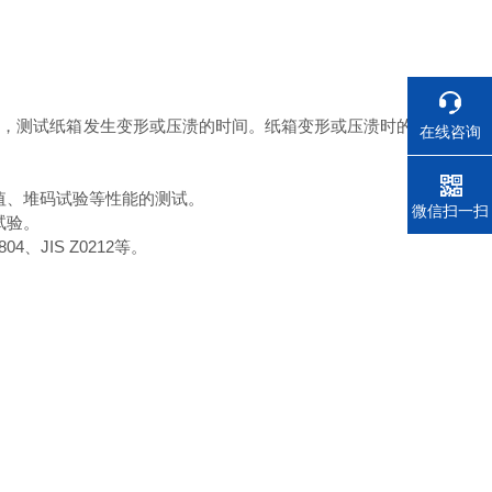
间，测试纸箱发生变形或压溃的时间。纸箱变形或压溃时的
在线咨询
值、堆码试验等性能的测试。
电话
微信扫一扫
试验。
804
、
JIS Z0212
等。