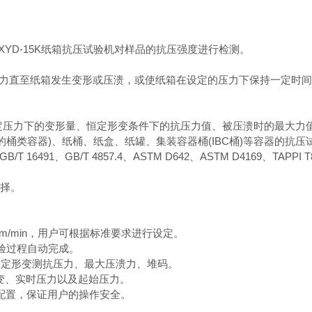
XYD-15K
纸箱抗压试验机对样品的抗压强度进行检测。
力直至纸箱发生变形或压溃，或使纸箱在设定的压力下保持一定时
定压力下的变形量、恒定形变条件下的抗压力值、被压溃时的最大力
的桶类容器
)
、纸桶、纸盒、纸罐、集装容器桶
(IBC
桶
)
等容器的抗压
GB/T 16491
、
GB/T 4857.4
、
ASTM D642
、
ASTM D4169
、
TAPPI T
择。
m/min
，用户可根据标准要求进行设定。
验过程自动完成。
、定形变测抗压力、最大压溃力、堆码。
变、实时压力以及起始压力。
配置，保证用户的操作安全。