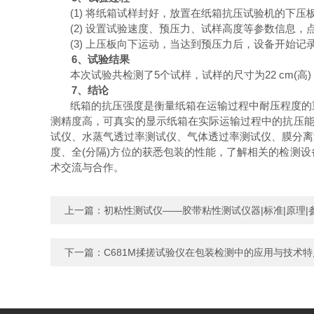
(1)
将纸箱试样封好，放置在纸箱抗压试验机的下压
(2)
设置试验速度、预压力、试样高度等参数信息，
(3)
上压板向下运动，当达到预压力后，设备开始记
6
、试验结果
本次试验共检测了
5
个试样，试样的尺寸为
22 cm(
高
)
7
、结论
纸箱的抗压强度是衡量纸箱在运输过程中耐压程度的
测精度高，可真实的显示纸箱在实际运输过程中的抗压
试仪、水蒸气透过率测试仪、气体透过率测试仪、膜分离
度、全(分隔)方位的获悉包装的性能，了解相关的检测
术交流与合作。
上一篇：
初粘性测试仪——胶带粘性测试仪器|标准|原理|
下一篇：
C681M揉搓试验仪在包装检测中的应用与技术特