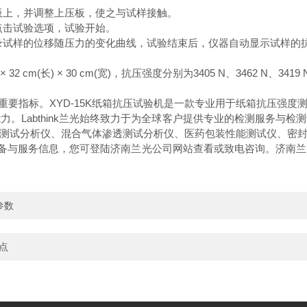
板上，并调整上压板，使之与试样接触。
点击试验选项，试验开始。
录试样的位移随压力的变化曲线，试验结束后，仪器自动显示试样的
 × 32 cm(
长
) × 30 cm(
宽
)
，抗压强度分别为
3405 N
、
3462 N
、
3419 
重要指标。
XYD-15K
纸箱抗压试验机是一款专业用于纸箱抗压强度
能力。
Labthink
兰光始终致力于为全球客户提供专业的检测服务与检测
测试分析仪、混合气体渗透测试分析仪、医药包装性能测试仪、密
设备与服务信息，您可登陆济南兰光公司网站
查看或致电
咨询。济南兰
参数
点