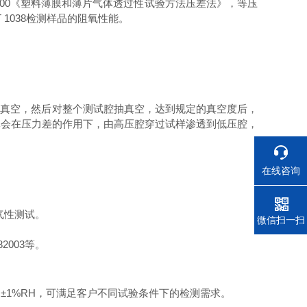
00
《塑料薄膜和薄片气体透过性试验方法压差法》，等压
 1038
检测样品的阻氧性能。
抽真空，然后对整个测试腔抽真空，达到规定的真空度后，
体会在压力差的作用下，由高压腔穿过试样渗透到低压腔，
在线咨询
气性测试。
电话
微信扫一扫
82003
等。
为
±1%RH
，可满足客户不同试验条件下的检测需求。