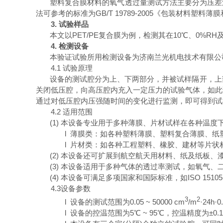
塑料复合膜材料的氧气透过量测试方法主要分为压差
法可参考的标准为
GB/T 19789-2005
《包装材料塑料薄膜
3.
试验样品
本文以
PET/PE
复合膜为例，检测其在
10
℃
、
0%RH
4.
检测设备
本验证试验所用检测设备为济南兰光机电技术有限公
4.1
试验原理
设备的测试腔分为上、下两部分，并被试样隔开，上
关闭低压腔，向高压腔内充入一定压力的试验气体，如此
通过对低压腔内压强随时间的变化进行监测，即可得到试
4.2
适用范围
(1)
本设备专业用于多种薄膜、片材试样在各种温度
l
薄膜类：如各种塑料薄膜、塑料复合薄膜、纸
l
片材类：如各种工程塑料、橡胶、建材等片状
(2)
本设备还可扩展到航空航天用材料、纸及纸板、
(3)
本设备适用于多种气体的透过率测试，如氧气、
(4)
本设备可满足多项国家和国际标准，如
ISO 15105
4.3
设备参数
3
2
l
设备的测试范围为
0.05 ~ 50000 cm
/m
·24h·
l
设备的控温范围为
5
℃
~ 95
℃
，控温精度为
±0.1