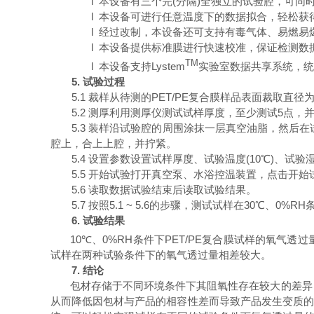
l
本设备有三个完(分隔)全独立的试验腔，可同
l
本设备可进行任意温度下的数据拟合，轻松获得
l
经过改制，本设备还可支持有毒气体、易燃易
l
本设备提供标准膜进行快速校准，保证检测数
TM
l
本设备支持
Lystem
实验室数据共享系统，统
5.
试验过程
5.1
裁样从待测的
PET/PE
复合膜样品表面裁取直径
5.2
测厚利用测厚仪测试试样厚度，至少测试
5
点，
5.3
装样沿试验腔的周围涂抹一层真空油脂，然后在
腔上，合上上腔，并拧紧。
5.4
设置参数设置试样厚度、试验温度
(10
℃
)
、试验
5.5
开始试验打开真空泵、水浴控温装置，点击开始
5.6
读取数据试验结束后读取试验结果。
5.7
按照
5.1 ~ 5.6
的步骤，测试试样在
30
℃
、
0%RH
6.
试验结果
10
℃
、
0%RH
条件下
PET/PE
复合膜试样的氧气透过
试样在两种试验条件下的氧气透过量相差较大。
7.
结论
包材存储于不同环境条件下其阻氧性存在较大的差异
从而降低因包材与产品的相容性差而导致产品发生变质的