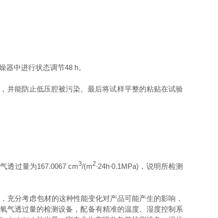
燥器中进行状态调节
48 h
。
，并能防止低压腔被污染。最后将试样平整的粘贴在试验
3
2
氧气透过量为
167.0067 cm
/(m
∙
24h
∙
0.1MPa)
，说明所检测
上，充分考虑包材的这种性能变化对产品可能产生的影响，
样氧气透过量的检测设备，配备有精准的温度、湿度控制系