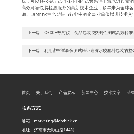
统，可以轻松实现试样在不同的试验条件下氧气透过量
高效可靠包装检测服务的高新技术企业，
多年来为全球客
询。
Labthink
兰光期待
与行业中的企事业单位增进技术交
上一篇：
C630H热封仪：食品包装袋热封性测试高效精准
下一篇：
利用密封试验仪测试验证速冻水饺塑料包装的整
首页
关于我们
产品展示
新闻中心
技术文章
荣
联系方式
邮箱：marketing@labthink.cn
地址：济南市无影山路144号