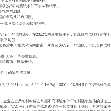
时测试三种相同或不同的试样。
极(分隔)端测试条件下的试验结果。
爆气体的测试。
据的准确性和通用性。
一管理试验结果和检测报告。
为
97 mm
的试样
3
片。在
23±2
℃
的环境条件下，将裁好的试样放置在干
并取平均值。
试验腔中间测试区域内放置一片直径为
65 mm
的滤纸，可以支撑试样
湿度
(0%RH)
等参数信息。
试验选项，试验开始。
条件下的氧气透过量。
3
2
量为
43.2071 cm
/(m
∙
24h
∙
0.1MPa)
，
30
℃
、
0%RH
条件下该试样的
，企业在选用包材时应在掌握不同环境条件下包材阻氧性能的基础
概率。
VAC-V2
压差法气体渗透仪是一款专业用于薄膜、片材等试