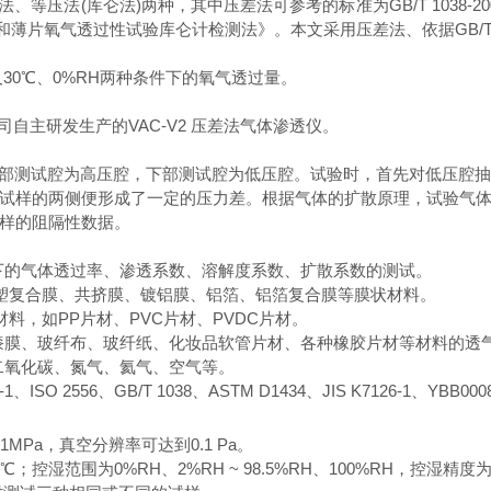
法、等压法
(
库仑法
)
两种，其中压差法可参考的标准为
GB/T 1038-20
和薄片氧气透过性试验库仑计检测法》。本文采用压差法、依据
GB/T
及
30
℃
、
0%RH
两种条件下的氧气透过量。
司自主研发生产的
VAC-V2
压差法气体渗透仪。
部测试腔为高压腔，下部测试腔为低压腔。试验时，首先对低压腔
试样的两侧便形成了一定的压力差。根据气体的扩散原理，试验气
样的阻隔性数据。
下的气体透过率、渗透系数、溶解度系数、扩散系数的测试。
塑复合膜、共挤膜、镀铝膜、铝箔、铝箔复合膜等膜状材料。
材料，如
PP
片材、
PVC
片材、
PVDC
片材。
漆膜、玻纤布、玻纤纸、化妆品软管片材、各种橡胶片材等材料的透
二氧化碳、氮气、氦气、空气等。
-1
、
ISO 2556
、
GB/T 1038
、
ASTM D1434
、
JIS K7126-1
、
YBB000
0.1MPa
，真空分辨率可达到
0.1 Pa
。
℃
；控湿范围为
0%RH
、
2%RH ~ 98.5%RH
、
100%RH
，控湿精度