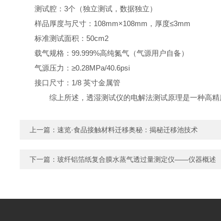
测试腔：3个（独立测试，数据独立）
样品厚度与尺寸：108mm×108mm，厚度≤3mm
标准测试面积：50cm2
载气规格：99.999%高纯氮气（气源用户自备）
气源压力：≥0.28MPa/40.6psi
接口尺寸：1/8 英寸金属管
综上所述，透湿测试仪的电解法测试原理是一种高精度
上一篇：
速览·食品接触材料迁移奥秘：揭秘迁移池技术
下一篇：
玻纤铝箔纸复合膜水蒸气透过量测定仪——仪器概述