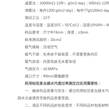
减重法：10000/n(1-12件）g/(m2·day)；645/n(1-12件）
增重法：每件1200 g/(m2·day)；每件77g/(100in2·day
测试工位：12个
温度与湿度：温度20℃～55℃±0.2；湿度10%RH～90
样品要求：尺寸Φ74mm；厚度：≤3mm
标准测试面积：33cm2
载气规格：压缩空气
载气干燥：长寿命干燥装置，不需要更换内芯
载气加湿：内置高效无水雾加湿
气源压力：≥0.6MPa
接口尺寸：Φ6mm聚氨酯管
药用铝箔复合膜水汽透过率测定仪应用重要性：
一、确保药品质量与安全：通过药用铝箔复合膜水汽
因水分渗透而导致药品质量受损。
二、满足不同药品的包装需求：不同药品对包装材料