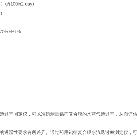
g/(100in2·day)
)
%RH±1%
透过率测定仪，可以准确测量铝箔复合膜的水蒸气透过率，从而评
的透湿性要求有所差异。通过药用铝箔复合膜水汽透过率测定仪，