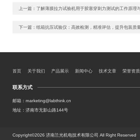
上一篇：
了解薄膜拉力试验机用于胶塞穿刺力测试的工作原理
下一篇：
纸箱抗压试验仪：高效检测，精准评估，提升包装质
首页
关于我们
产品展示
新闻中心
技术文章
荣誉资质
联系方式
邮箱：marketing@labthink.cn
地址：济南市无影山路144号
Copyright©2026 济南兰光机电技术有限公司 All Right Reserve