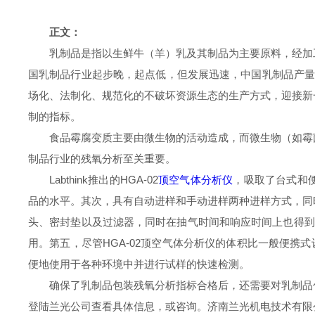
正文：
乳制品是指以生鲜牛（羊）乳及其制品为主要原料，经加
国
乳制品行业起步晚，起点低，但发展迅速，中国乳制品产量和
场化、法制化、规范化的不破坏资源生态的生产方式，迎接新
制的指标。
食品霉腐变质主要由微生物的活动造成，而微生物（如霉
制品行业的残氧分析至关重要
。
Labthink
推出的
HGA-02
顶空气体分析仪
，吸取了台式和
品的水平。其次，具有自动进样和手动进样两种进样方式，同时
头、密封垫以及过滤器，同时在抽气时间和响应时间上也得到了
用。第五，尽管
HGA-02
顶空气体分析仪的体积比一般便携式
便地使用于各种环境中并进行试样的快速检测。
确保了
乳制品包装残氧分析
指标合格后，还需要对乳制品
登陆
兰光公司
查看具体信息，或
咨询。济南兰光机电技术有限