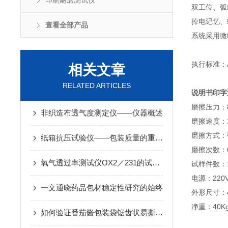
印刷耐磨测试仪
双工位、弧
掉电记忆、
查看全部产品
系统采用微
执行标准：AS
相关文章
RELATED ARTICLES
说明书印字
磨擦压力：8.
非织造布透气度测定仪——仪器概述
磨擦速度：21
磨擦方式：
纸箱抗压试验仪——包装质量的重要守护者
磨擦次数：0
氧气透过率测试仪OX2／231的试验操作方法
试样件数：
电源：220VA
一文通晓药品包材稳定性研究的始终
外形尺寸：48
净重：40K
如何验证番茄酱包装袋锯齿状易撕口的撕裂性能