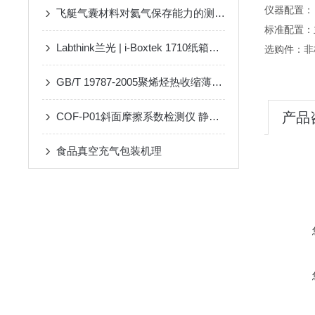
仪器配置：
飞艇气囊材料对氦气保存能力的测试方法
标准配置：主
Labthink兰光 | i-Boxtek 1710纸箱抗压试验机
选购件：
GB/T 19787-2005聚烯烃热收缩薄膜电子拉力试验机
产品
COF-P01斜面摩擦系数检测仪 静摩擦系数仪——仪器百科
食品真空充气包装机理