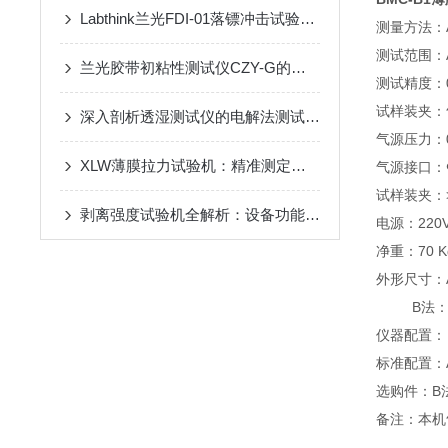
Labthink兰光FDI-01落镖冲击试验机的产品介绍
测量方法：
测试范围：A
兰光胶带初粘性测试仪CZY-G的测试原理与标准介绍
测试精度：0.
试样装夹
深入剖析透湿测试仪的电解法测试原理
气源压力：0
XLW薄膜拉力试验机：精准测定保护膜分离力性能
气源接口：
试样装夹：>
剥离强度试验机全解析：设备功能与GB/T 8808标准要求
电源：220VA
净重：70 
外形尺寸：A法
B法：500m
仪器配置：
标准配置：
选购件：B
备注：本机