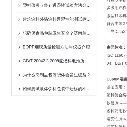
塑料薄膜（袋）透湿性试验方法分析评价
多级用户权
微型打印机
建筑涂料外墙涂料透湿性能测试标准及检测方法介绍
符合中国G
兰光Data
想确保食品包装卫生安全？济南兰光蒸发残渣恒重仪来助力！
BOPP烟膜质量检测方法与仪器介绍
参照标准：
ISO 1160
GB/T 20042.3-2009氢燃料电池质子交换膜气体透过率测定仪
04、BB/T 
为什么肉制品包装袋体会发生破裂？
C660M
端
基础应用：
如何测试液体饮料包装中迁移的不挥发性物质的含量？
塑料复合袋
软管测试—
各种药用软
蠕变性测试
蠕变到破裂