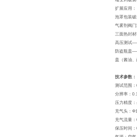
扩展应用：
泡罩包装破
气雾剂阀门
三面热封材
高压测试—
防盗瓶盖—
盖（酱油、
技术参数：
测试范围：0～
分辨率：0.1KP
压力精度：±
充气头：Φ1
充气流量：0.
保压时间：0.
气源：空气