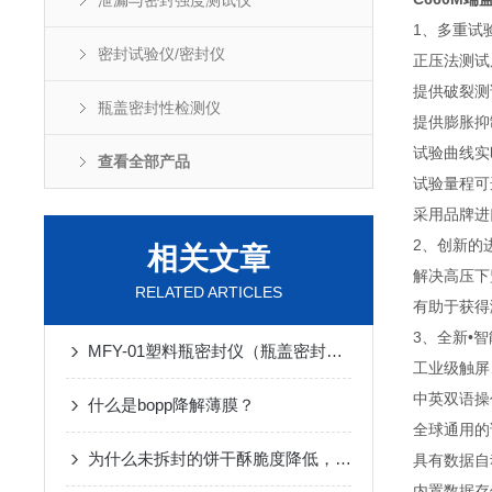
泄漏与密封强度测试仪
1、多重试
密封试验仪/密封仪
正压法测试
提供破裂测
瓶盖密封性检测仪
提供膨胀抑
试验曲线实
查看全部产品
试验量程可
采用品牌进
2、创新的
相关文章
解决高压下
RELATED ARTICLES
有助于获得
3、全新•
MFY-01塑料瓶密封仪（瓶盖密封性检测仪）仪器简介
工业级触屏
中英双语操
什么是bopp降解薄膜？
全球通用的
为什么未拆封的饼干酥脆度降低，甚至出现霉变和“哈喇”味？
具有数据自
内置数据存