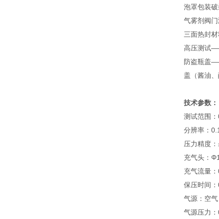
泡罩包装破
气雾剂阀门
三面热封材
高压测试—
防盗瓶盖—
盖（酱油、
技术参数：
测试范围：0～
分辨率：0.1KP
压力精度：±
充气头：Φ1
充气流量：0.
保压时间：0.
气源：空气
气源压力：0.