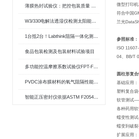
微型打印机
薄膜热封试验仪：把控包装质量 确保食品安全
符合中国G
W3/330电解法透湿仪检测太阳能背板（膜）的水蒸气阻隔性能
兰光Data
1台抵2台！Labthink阻隔一体化测试仪器家族重磅发布
参照标准：
ISO 1160
食品包装检测及包装材料试验项目
04、BB/T 
多功能控温摩擦系数试验仪FPT-F1的试验项目与标准
圆柱形复合
PVDC涂布膜材料的氧气阻隔性能测试方法与仪器
基础应用：
塑料复合袋
智能正压密封仪依据ASTM F2054抑制法开展软包装破裂的标准试验方法
软管测试—
各种药用软
蠕变性测试
蠕变到破裂
扩展应用：