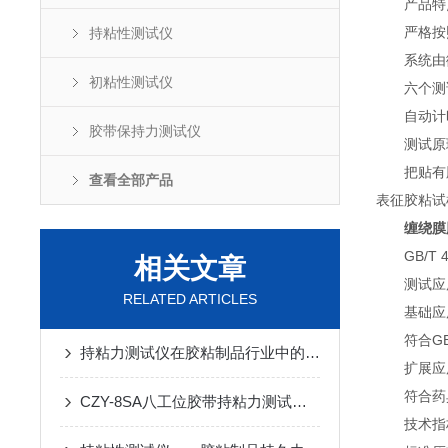
产品特
严格按
持粘性测试仪
系统由
初粘性测试仪
六个测
自动计
胶带保持力测试仪
测试原
把贴有
查看全部产品
表征胶粘试
缠绕膜
GB/T 
相关文章
测试应
RELATED ARTICLES
基础应
符合G
持粘力测试仪在胶粘制品行业中的重要应用
扩展应
符合药
CZY-8SA八工位胶带持粘力测试仪设备概况
技术指