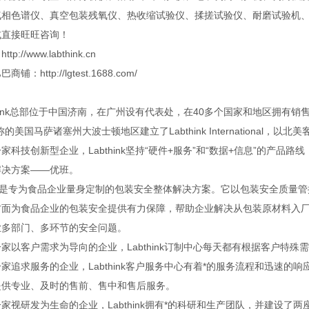
气相色谱仪、真空包装残氧仪、热收缩试验仪、揉搓试验仪、耐磨试验机
或直接旺旺咨询！
tp://www.labthink.cn
商铺：http://lgtest.1688.com/
think总部位于中国济南，在广州设有代表处，在40多个国家和地区拥有销售和
称的美国马萨诸塞州大波士顿地区建立了Labthink Internationa
家科技创新型企业，Labthink坚持“硬件+服务”和“数据+信息”的产
解决方案——优班。
班”是专为食品企业量身定制的包装安全整体解决方案。它以包装安全质量管
方面为食品企业的包装安全提供有力保障，帮助企业解决从包装原材料入
业多部门、多环节的安全问题。
家以客户需求为导向的企业，Labthink订制中心每天都有根据客户特
家追求服务的企业，Labthink客户服务中心有着*的服务流程和迅速
提供专业、及时的售前、售中和售后服务。
家视研发为生命的企业，Labthink拥有*的科研和生产团队，并建设了两座大