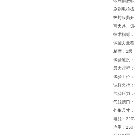
带袋输液软
刷刷毛拉拔
热封膜撕开
离夹具、偏
技术指标：
试验力量程：
精度：1级
试验速度：1
最大行程：8
试验工位：
试样夹持：
气源压力：0
气源接口：
外形尺寸：85
电源：220VA
净重：150 