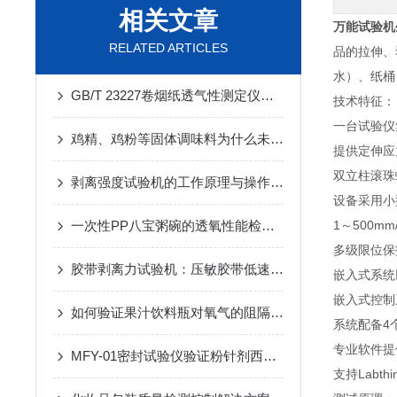
相关文章
万能试验机
RELATED ARTICLES
品的拉伸、
水）、纸桶
GB/T 23227卷烟纸透气性测定仪——试验方法
技术特征：
一台试验仪
鸡精、鸡粉等固体调味料为什么未开封前就会结块？
提供定伸应
双立柱滚珠
剥离强度试验机的工作原理与操作步骤
设备采用小
一次性PP八宝粥碗的透氧性能检测方法介绍
1～500
多级限位保
胶带剥离力试验机：压敏胶带低速解卷力精准测试利器
嵌入式系统
嵌入式控制
如何验证果汁饮料瓶对氧气的阻隔性能
系统配备4
专业软件提
MFY-01密封试验仪验证粉针剂西林瓶包装密封性能优劣
支持Labt