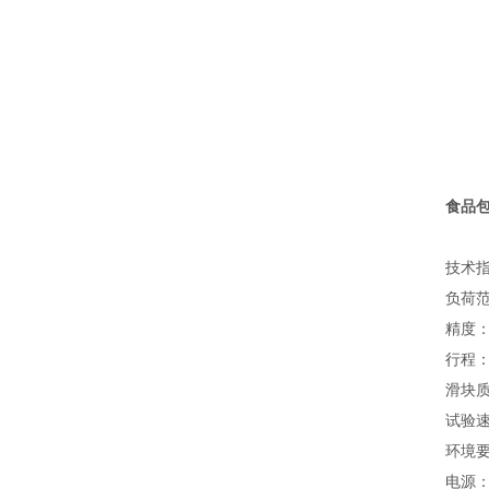
食品
技术
负荷范
精度：
行程：1
滑块质
试验速度
环境要
电源：2