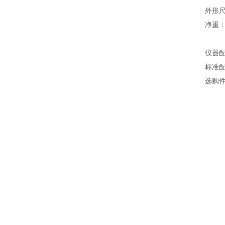
外形尺寸
净重：3
仪器
标准配
选购件