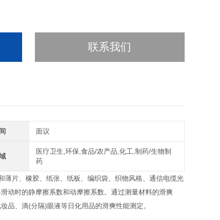
联系我们
间
面议
医疗卫生,环保,食品/农产品,化工,制药/生物制
域
药
薄膜和薄片、橡胶、纸张、纸板、编织袋、织物风格、通信电缆光
料滑动时的静摩擦系数和动摩擦系数。通过测量材料的滑爽
妆品、滴(分隔)眼液等日化用品的滑爽性能测定。