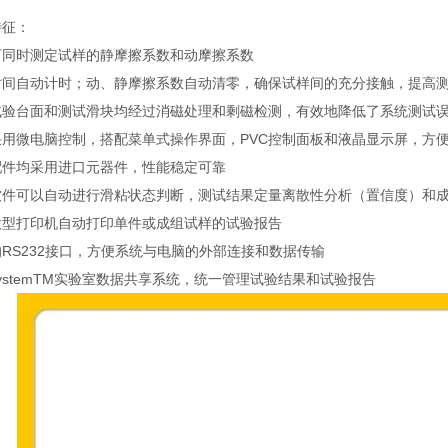
特征：
可同时测定试样的静摩擦系数和动摩擦系数
时间自动计时；动、静摩擦系数自动清零，确保试样间的充分接触，提高
试验台面和测试滑块均经过消磁处理和剩磁检测，有效地降低了系统测试
采用微电脑控制，搭配菜单式操作界面，PVC控制面板和液晶显示屏，方
配件均采用进口元器件，性能稳定可靠
软件可以自动进行滑粘状态判断，测试结果定量离散性分析（置信度）和
微型打印机自动打印单件或成组试样的试验报告
RS232接口，方便系统与电脑的外部连接和数据传输
ystemTM实验室数据共享系统，统一管理试验结果和试验报告