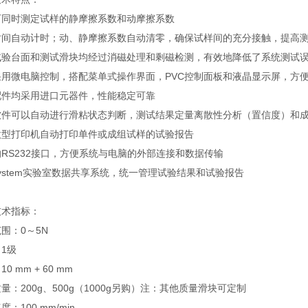
可同时测定试样的静摩擦系数和动摩擦系数
时间自动计时；动、静摩擦系数自动清零，确保试样间的充分接触，提高
试验台面和测试滑块均经过消磁处理和剩磁检测，有效地降低了系统测试
采用微电脑控制，搭配菜单式操作界面，PVC控制面板和液晶显示屏，方
配件均采用进口元器件，性能稳定可靠
软件可以自动进行滑粘状态判断，测试结果定量离散性分析（置信度）和
微型打印机自动打印单件或成组试样的试验报告
RS232接口，方便系统与电脑的外部连接和数据传输
ystem实验室数据共享系统，统一管理试验结果和试验报告
技术指标：
围：0～5N
1级
0 mm + 60 mm
量：200g、500g（1000g另购）注：其他质量滑块可定制
：100 mm/min