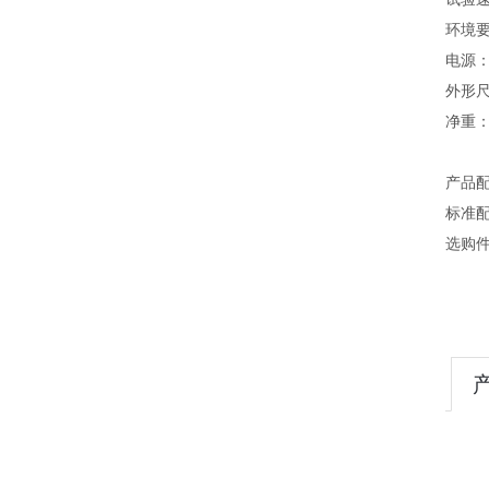
环境要
电源：2
外形尺寸
净重：3
产品
标准配
选购件