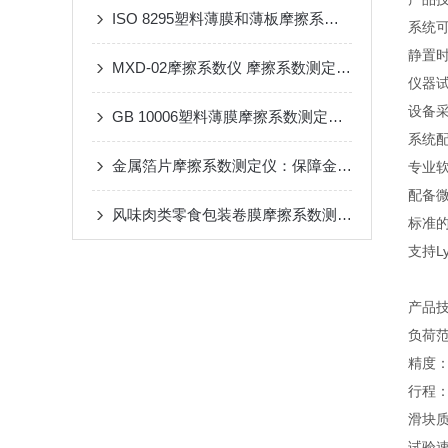
ISO 8295塑料薄膜和薄板摩擦系数测定仪技术解析
系统
静置
MXD-02摩擦系数仪 摩擦系数测定仪 摩擦系数测量仪
仪器
设备
GB 10006塑料薄膜摩擦系数测定仪开启包装材料性能评估新篇章
系统
金属箔片摩擦系数测定仪：保障金属包装材料性能的关键工具
专业
配备
风味肉类零食包装卷膜摩擦系数测定仪：应用简介与重要性
标准的
支持L
产品
负荷范
精度：
行程：1
滑块质
试验速度