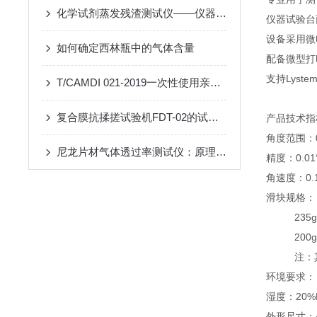
化学试剂蒸发残渣测试仪——仪器简介
仪器试验台
设备采用微
如何确定西林瓶中的气体含量
配备微型打
支持Lys
T/CAMDI 021-2019一次性使用亲水涂层导丝滑动性能测试仪
复合膜抗揉搓试验机FDT-02的试验操作方法
产品技术指
角度范围：0
尼龙片材气体透过率测试仪：原理与技术特点
精度：0.01
角速度：0.1°/
滑块规格： 
235g(
200g(
注：其他
环境要求： 
湿度：20%
外形尺寸：44