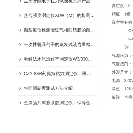
兰光智能电子拉力试验机系列产品的技术参数介绍
真空度：0～
精度：1级
热合强度测定仪XLW（M）的检测案例分享
真空室有效尺
撕裂度仪检测验证气相防锈膜的耐撕裂性能
Φ360 
Φ460 
一次性餐具勺子的蒸发残渣含量检测方法
注：其
气源压力：0
电解法水汽透过率测定仪W3/330的使用注意事项
气源接口：
外形尺寸：30
CZY-8SB药典持粘力测定仪：医药行业的粘附力守护神
电源：220VA
生面团硬度测试方法介绍
净重：12K
备注：本机
金属箔片摩擦系数测定仪：保障金属包装材料性能的关键工具