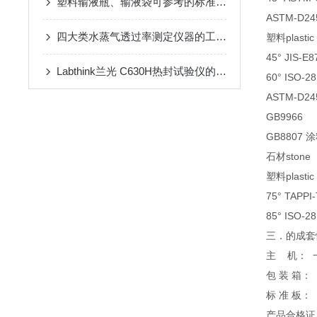
塑料输液瓶、输液袋可参考的标准有哪些？
ASTM-D24
四大类水蒸气透过率测定仪器的工作原理介绍
塑料plastic
45° JIS-E
Labthink兰光 C630H热封试验仪的介绍
60° ISO-2
ASTM-D24
GB9966
GB8807 涂
石材stone
塑料plastic
75° TAPP
85° ISO-2
三．
的成套
主 机：
包 装 箱：
标 准 板：
产品合格证