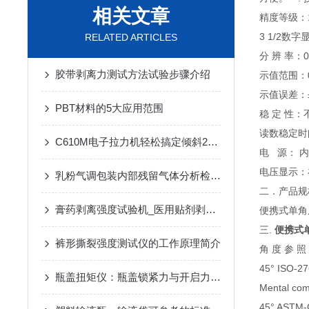
相关文章
精度等级：
3 1/2数字
RELATED ARTICLES
分 辨 率：
胶带剥离力测试方法试验步骤介绍
示值范围：0
示值误差：±
PBT材料的5大应用范围
稳 定 性：不
读数稳定时
C610M电子拉力机轻松搞定倾斜23度瓶盖拉拔力测试难题
电 源： 
电压显示：
乳粉气调包装内部残留气体分析检测与试验仪器
二．
产品规
膏药剥离强度试验机_医用贴剂剥离力测试仪介绍
便携式单角度
三.
便携式
裤形撕裂强度测试仪的工作原理简介
角 度 参 照
45° ISO-
瓶盖扭矩仪：瓶盖锁紧力与开启力的精准测定仪器
Mental co
45° ASTM-