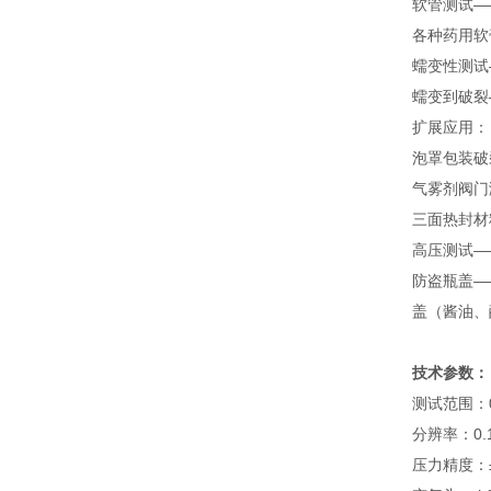
软管测试—
各种药用软
蠕变性测试
蠕变到破裂
扩展应用：
泡罩包装破
气雾剂阀门
三面热封材
高压测试—
防盗瓶盖—
盖（酱油、
技术参数：
测试范围：0～
分辨率：0.1KP
压力精度：±