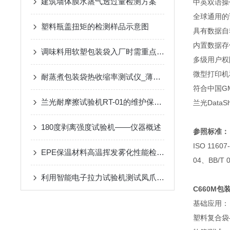
建筑墙体膜水蒸气透过量检测方案
中英双语操
全球通用的
塑料瓶盖扭矩的检测样品示意图
具有数据自
内置数据存
调味料用软塑包装袋入厂时需重点关注的指标性能
多级用户权
微型打印机
耐蒸煮包装袋热收缩率测试仪_薄膜热缩仪介绍
符合中国G
兰光耐摩擦试验机RT-01的维护保养与故障排除
兰光Data
180度剥离强度试验机——仪器概述
参照标准：
ISO 1160
EPE保温材料高温挥发雾化性能检测设备——雾化仪
04、BB/T 
利用智能电子拉力试验机测试凤爪包装袋的热封强度
C660M
包
基础应用：
塑料复合袋