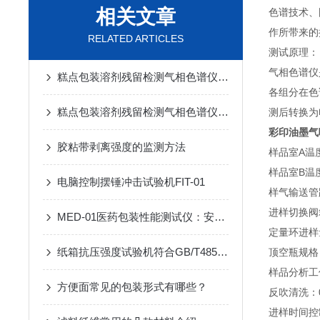
相关文章
色谱技术、
作所带来的
RELATED ARTICLES
测试原理：
气相色谱仪
糕点包装溶剂残留检测气相色谱仪——仪器简介
各组分在色
糕点包装溶剂残留检测气相色谱仪的详细介绍
测后转换为
彩印油墨气
胶粘带剥离强度的监测方法
样品室A温度
样品室B温度
电脑控制摆锤冲击试验机FIT-01
样气输送管路
进样切换阀箱
MED-01医药包装性能测试仪：安瓿瓶折断力测试原理与技术解析
定量环进样量
纸箱抗压强度试验机符合GB/T4857.4标准精准助力食品纸箱质量检测
顶空瓶规格：
样品分析工
方便面常见的包装形式有哪些？
反吹清洗：0
进样时间控制