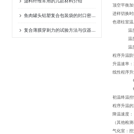
滤料纤维常用的几款材料介绍
顶空平衡加
进样切换时间
鱼肉罐头铝塑复合包装袋的封口密封强度检测方法
色谱柱室温
复合薄膜穿刺力的试验方法与仪器介绍
温度梯度
温度偏差
温度偏差
程序升温阶
升温速率：
线性程序升
每分钟1
每分钟1
初温终温控制
程序升温的
降温速度： 
（其他检测
气化室：控温