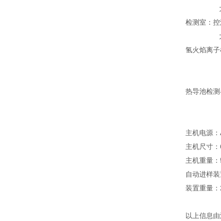
大于20
检测室：控温
大于20
氢火焰离子检
噪声：
漂移：不
热导池检测
噪声：不
漂移：不
主机电源：AC
主机尺寸：620
主机重量：5
自动进样装置：3
装置重量：2
以上信息由