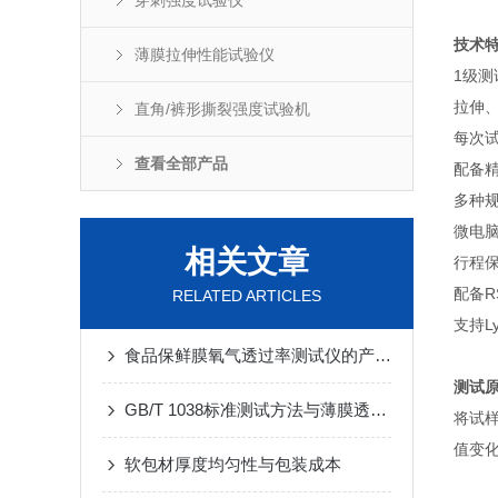
穿刺强度试验仪
技术
薄膜拉伸性能试验仪
1级
拉伸
直角/裤形撕裂强度试验机
每次
查看全部产品
配备
多种
微电脑
相关文章
行程
配备R
RELATED ARTICLES
支持L
食品保鲜膜氧气透过率测试仪的产品介绍
测试
GB/T 1038标准测试方法与薄膜透气性能测试仪介绍
将试
值变
软包材厚度均匀性与包装成本