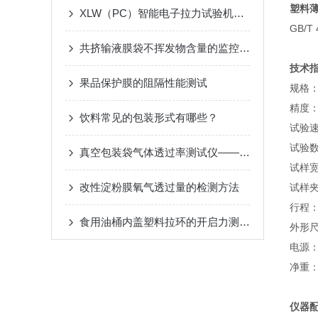
塑料
XLW（PC）智能电子拉力试验机热封强度试验方法
GB/T
共挤输液膜袋不挥发物含量的监控方案
技术
果品保护膜的阻隔性能测试
规格：
精度：
饮料常见的包装形式有哪些？
试验速度
试验数
真空包装袋气体透过率测试仪——仪器概述
试样宽
改性淀粉膜氧气透过量的检测方法
试样
行程：
食用油桶内盖塑料拉环的开启力测试方法
外形尺寸
电源：2
净重：
仪器