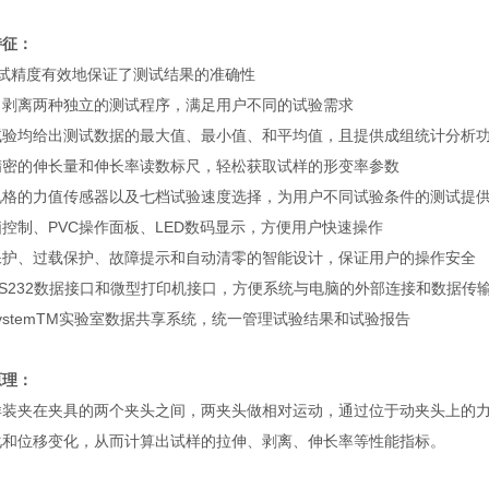
特征：
测试精度有效地保证了测试结果的准确性
、剥离两种独立的测试程序，满足用户不同的试验需求
试验均给出测试数据的最大值、最小值、和平均值，且提供成组统计分析
精密的伸长量和伸长率读数标尺，轻松获取试样的形变率参数
规格的力值传感器以及七档试验速度选择，为用户不同试验条件的测试提
控制、PVC操作面板、LED数码显示，方便用户快速操作
保护、过载保护、故障提示和自动清零的智能设计，保证用户的操作安全
S232数据接口和微型打印机接口，方便系统与电脑的外部连接和数据传
ystemTM实验室数据共享系统，统一管理试验结果和试验报告
原理：
样装夹在夹具的两个夹头之间，两夹头做相对运动，通过位于动夹头上的
化和位移变化，从而计算出试样的拉伸、剥离、伸长率等性能指标。