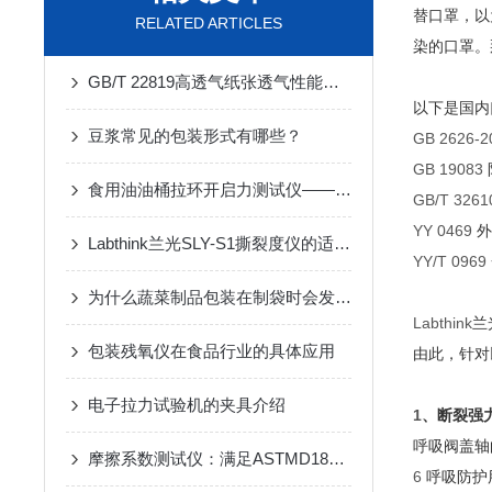
替口罩，以
RELATED ARTICLES
染的口罩。
GB/T 22819高透气纸张透气性能测试仪——试验方法
以下是国内
豆浆常见的包装形式有哪些？
GB 2626-
GB 19083
食用油油桶拉环开启力测试仪——拉力试验机介绍
GB/T 3261
YY 0469
外
Labthink兰光SLY-S1撕裂度仪的适用性
YY/T 0969
为什么蔬菜制品包装在制袋时会发生打滑或跑偏？
Labthink
兰
包装残氧仪在食品行业的具体应用
由此，针对
电子拉力试验机的夹具介绍
1
、断裂强
呼吸阀盖轴
摩擦系数测试仪：满足ASTMD1894标准精准测定塑料薄膜片材动/静摩擦
6
呼吸防护