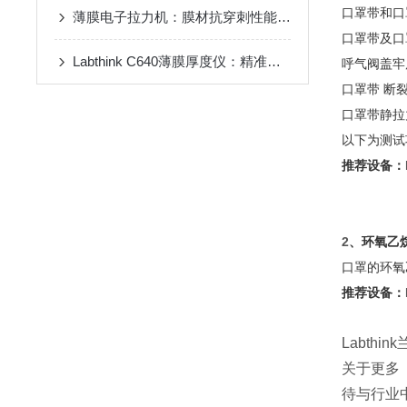
口罩带和口
薄膜电子拉力机：膜材抗穿刺性能试验机专业设备
口罩带及口
Labthink C640薄膜厚度仪：精准测量，薄膜厚度尽在掌握
呼气阀盖牢
口罩带
断
口罩带静拉
以下为测试
推荐设备：
2
、环氧乙
口罩的环氧
推荐设备：
Labt
关于更多
待与行业