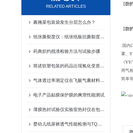
【
防
RELATED ARTICLES
酱腌菜包装袋发生分层怎么办？
【
防
纸张撕裂度仪：纸张纸板抗撕裂度测定专用仪器
国内
药典炽灼残渣检验方法与试验步骤
罩、
Y
《
YY/
简述软塑包装的药品出现氧化变质或变色的原因
用气
简单
气体透过率测定仪在飞艇气囊材料氦气渗透性测试的应用
电子产品贴膜保护膜的爽滑性能测试
薄膜热封试验仪实验室热封仪在包装行业的应用意义
婴幼儿纸尿裤透气性能检测与TQD-G1A透气度测试仪