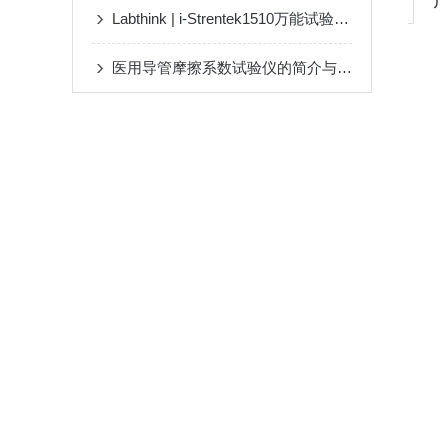
Labthink | i-Strentek1510万能试验机 产品介绍
医用导管摩擦系数试验仪的简介与应用重要性