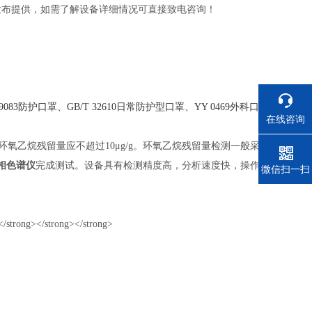
发布提供，如需了解设备详细情况可直接致电咨询！
9083
防护口罩、
GB/T 32610
日常防护型口罩
、
YY 0469
外科口
在线咨询
氧乙烷残留量应不超过10μg/g。环氧乙烷残留量检测一般采
0气相色谱仪
完成测试。设备具有检测精度高，分析速度快，操作
电话
微信扫一扫