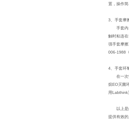
置，操作简
3、手套摩
手套内、
触时粘连在
强手套摩擦
006-1
4、手套环
在一次性
烷EO灭菌
用Labth
以上是由L
提供有效的