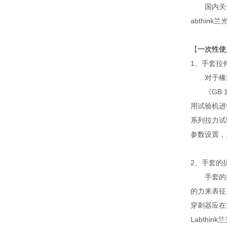
国内关于手
abthi
【
一次性使
1、手套拉
对于橡胶
《GB 1
用试验机进
系列拉力试
参数设置，
2、手套的
手套的抗
的力来表征，
穿刺器应在
Labthi