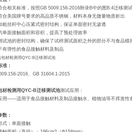
合相关标准，按照GB 5009.156-2016附录B中的图B.4
符合美国牌号要求的高品质不锈钢，材料本身无微量物质析出
加粗丝杆中心压紧式密封结构，保证单面密封无渗透
的单面接触面积和容积，提高了预处理效率
测试池的密封结构，确保了试样测试面积之外的部分不与食品模
于有弹性的食品接触材料及制品
标准：
009.156-2016、GB 31604.1-2015
包材检测用QYC-B迁移测试池
测试应用：
应用——适用于食品接触材料及制品接触水、植物油等不挥发性
参数：
形式：单面接触
触面积（直径）：196cm2（Ф158mm）