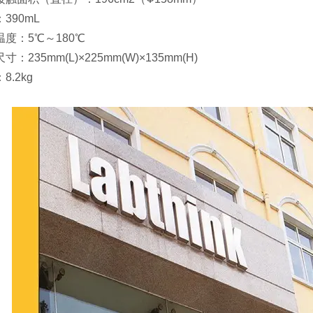
390mL
温度：5℃～180℃
寸：235mm(L)×225mm(W)×135mm(H)
8.2kg