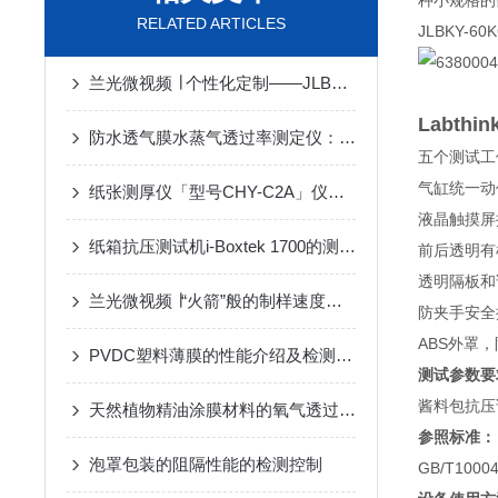
种小规格的
RELATED ARTICLES
JLBKY
兰光微视频 ∣ 个性化定制——JLBKY-60KG酱料包抗压试验仪
Labt
防水透气膜水蒸气透过率测定仪：应用与技术特点
五个测试工
气缸统一动
纸张测厚仪「型号CHY-C2A」仪器简介
液晶触摸屏
纸箱抗压测试机i-Boxtek 1700的测试应用与标准
前后透明有
透明隔板和
兰光微视频 ∣“火箭”般的制样速度，奥秘竟是这两个小装置
防夹手安全
ABS外罩
PVDC塑料薄膜的性能介绍及检测设备
测试参数要
酱料包抗压
天然植物精油涂膜材料的氧气透过性的验证方案
参照标准：
泡罩包装的阻隔性能的检测控制
GB/T10