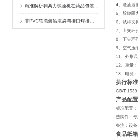
4、送油速度
精准解析剥离力试验机在药品包装检测中的技术应用
5、胶膜阻力
非PVC软包装输液袋与接口焊接的质量研究与检测
6、试样夹持
7、上夹环孔内
8、下夹环孔内
9、空气压缩
11、外形尺
12、重量：
13、电源：A
执行标准
GB/T 153
产品配置
标准配置：
选购件：专
备注：设备
食品纸箱