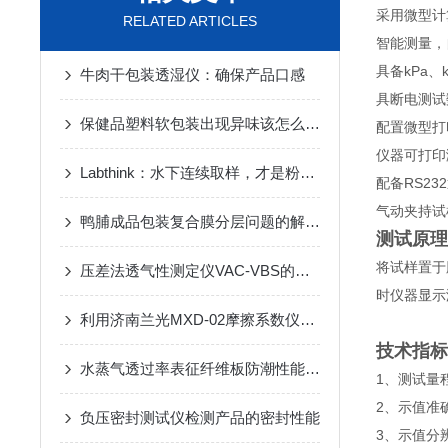
采用微型计
RELATED ARTICLES
智能测量，
具备kPa、k
牛肉干包装透湿仪：确保产品口感
具断电测试
保健品塑料软包装出现异味该怎么办？
配置微型打
仪器可打印
Labthink：水下连续取样，才是粉针剂西林瓶残氧测试成功的关键
配备RS2
气动夹持试
鸭脯成品包装复合膜分层问题的解决控制方法
测试原理
将试样置于
压差法透气性测定仪VAC-VBS的使用注意事项
时仪器显示
利用济南兰光MXD-02摩擦系数仪检测导尿管表面摩擦系数
技术指标
水蒸气透过率表征纤维板防潮性能的方法介绍
1、测试量程：
2、示值准确
负压密封测试仪检测产品的密封性能
3、示值分辨