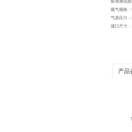
标准测试面积
载气规格：
气源压力：≥0.
接口尺寸：1
产品