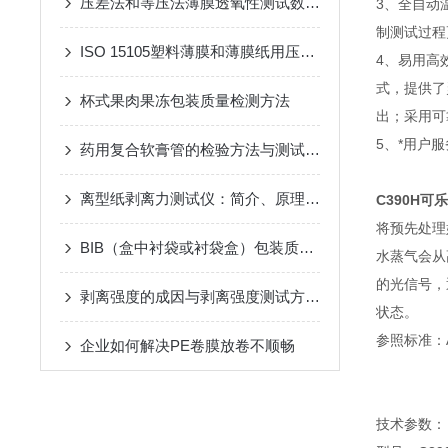
压差法和等压法薄膜透氧性测试数据比较
3、全自动
制测试过程
ISO 15105塑料薄膜和薄膜纸用压差法测定气体穿透率
4、易用高
式，提供了
杯式果肉果冻包装质量检测方法
出；采用可
5、*用户
药用复合软膏管的检验方法与测试仪器介绍
离型纸剥离力测试仪：简介、原理与应用
C390H
可乐
将预先处理
BIB（盒中衬袋或衬袋盒）包装质量安全控制与检测技术
水蒸气会从
的光信号，
剥离强度的成因与剥离强度测试方法介绍
状态。
参照标准：
企业如何解决PE卷膜放卷不顺畅
技术参数：