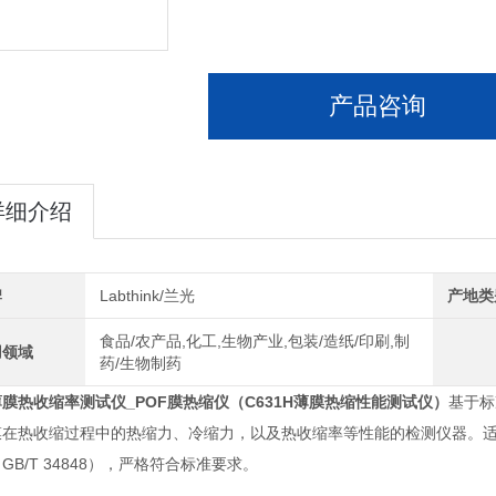
产品咨询
详细介绍
牌
Labthink/兰光
产地类
食品/农产品,化工,生物产业,包装/造纸/印刷,制
用领域
药/生物制药
膜热收缩率测试仪_POF膜热缩仪
（C631H薄膜热缩性能测试仪）
基于标
膜在热收缩过程中的热缩力、冷缩力，以及热收缩率等性能的检测仪器。适合
GB/T 34848），严格符合标准要求。