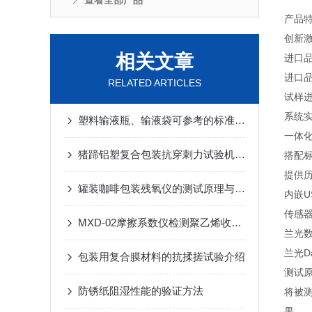
查看全部产品
产品
创新
相关文章
进口
进口
RELATED ARTICLES
试样
系统
塑料输液瓶、输液袋可参考的标准有哪些？
一体
猪蹄铝塑复合包装抗穿刺力试验机-介绍简述
搭配标
提供
罐装咖啡包装残氧仪的测试原理与步骤
内嵌
传感
MXD-02摩擦系数仪检测聚乙烯收缩膜的表面摩擦系数
兰光
兰光D
包装用复合膜材料的抗揉搓试验介绍
测试
防锈纸阻湿性能的验证方法
将被
果。