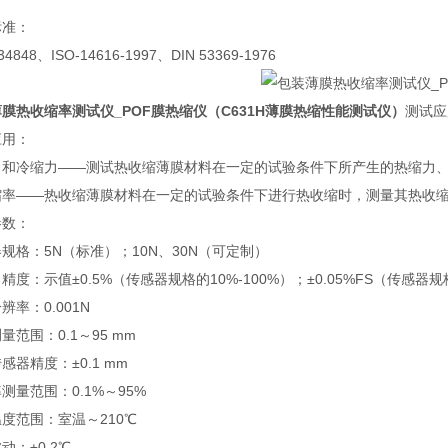
标准：
34848、ISO-14616-1997、DIN 53369-1976
膜热收缩率测试仪_POF膜热缩仪
（C631H薄膜热缩性能测试仪）
测试应
应用：
力和冷缩力——测试热收缩薄膜材料在一定的试验条件下所产生的热缩力
缩率——热收缩薄膜材料在一定的试验条件下进行热收缩时，测量其热收
参数：
规格：5N（标准）；10N、30N（可定制）
精度：示值±0.5%（传感器规格的10%-100%）；±0.05%FS（传感器规
辨率：0.001N
量范围：0.1～95 mm
感器精度：±0.1 mm
测量范围：0.1%～95%
度范围：室温～210℃
动：±0.2℃