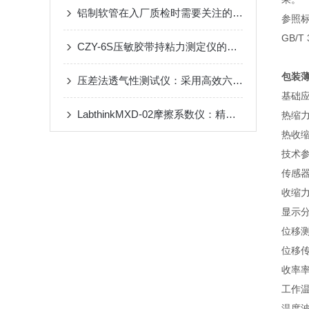
铝制软管在入厂质检时需要关注的重点指标
参照
GB/T 
CZY-6S压敏胶带持粘力测定仪的测试原理与技术特点
包装薄
压差法透气性测试仪：采用高效六腔构造，精准把控食品包装品质
基础
LabthinkMXD-02摩擦系数仪：精准测试硅胶导管 守护医疗安全
热缩
热收
技术
传感器
收缩力
显示分
位移测
位移传
收率率
工作温
温度波