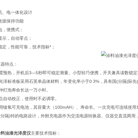
机、电一体化设计
数据保持功能
电，便携式；
显示，自动零点；
稳定，性能可靠，技术指标*；
仪器特点：
不需预热，开机后3—5秒即可稳定测量。小型轻巧便携，开关兼具读数锁
光泽标准板采用石英单晶体材料，年变化率小于0.3%，具有国(分隔)际先
特种灯泡寿命长达一万小时。
零点自动校正，使用时不必调零。
用镍氢可充电池，其容量大（100mAH）、寿命长。一次充电可连续使用
独(分隔)特的电路设计，外附充电器作为交流电源转换器。仪器交直流两用
涂料油漆光泽度仪
主要技术指标：