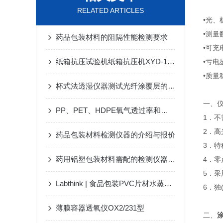
RELATED ARTICLES
•光、
•测量
药品包装材料的阻隔性能检测要求
•可充
纸箱抗压试验机纸箱抗压机XYD-15K
•亏电
•质量
杯式法透湿仪器测试光纤涂覆层的水蒸气透过率
一、
PP、PET、HDPE氧气透过率和水蒸气透过率对比
1．
2．高
药品包装材料检测仪器的介绍与报价
3．
药用铝塑包装材料需配的检测仪器方案
4．
5．采
Labthink | 食品包装PVC片材水蒸气透过量测试仪的技术说明
6．
薄膜容器透氧仪OX2/231型
二、