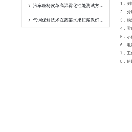
1．测
汽车座椅皮革高温雾化性能测试方法与仪器
2．分
气调保鲜技术在蔬菜水果贮藏保鲜上的应用与检测
3．稳
4．零
5．示
6．电
7．工
8．使