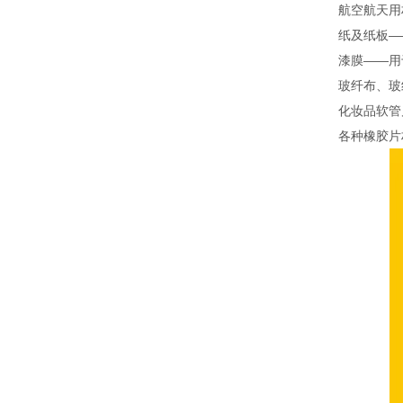
航空航天用
纸及纸板—
漆膜——用
玻纤布、玻
化妆品软管
各种橡胶片