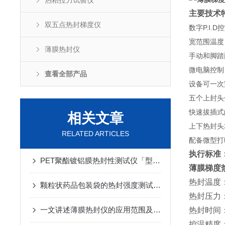
热粘拉力试验仪
主要技术
双五点热封梯度仪
数字P.I
宽范围温度
薄膜热封仪
手动和脚踏
微电脑控制
查看全部产品
设备可一次
五个上封头
快速拔插式
相关文章
上下热封头
RELATED ARTICLES
配备微型打
执行标准
PET聚酯镀铝膜热封性测试仪「型号GHS-03」的简介
薄膜梯度
热封温度：
颗粒状药品包装袋的热封强度测试方法与仪器
热封压力：0
一文讲述薄膜热封仪的应用范围及工作原理
热封时间：0
控温精度：