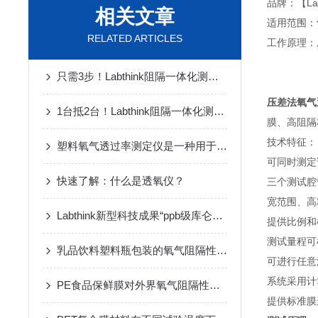
品牌：【La
相关文章
适用范围：
RELATED ARTICLES
工作原理：
只需3步！Labthink阻隔一体化测试仪器选型指南
压差法氧气
1台抵2台！Labthink阻隔一体化测试仪器家族重磅发布
膜、高阻隔
技术特征：
塑料氧气透过率测定仪是一种用于测量塑料材料对氧气渗透能力的设备
可同时测定
快速了解：什么是透氧仪？
三个测试腔
宽范围、高
Labthink新型科技成果“ppb级库仑氧传感器”精准助力透氧测试仪
提供比例和
测试量程可
乳品饮料塑料瓶包装的氧气阻隔性能测试方法
可进行任意
系统采用计
PE食品保鲜膜对外界氧气阻隔性能的测试方案
提供标准膜