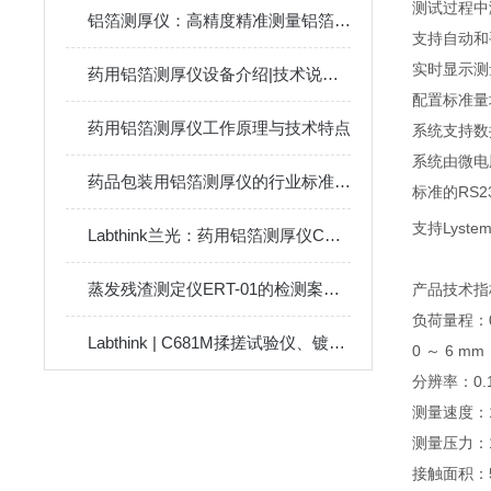
测试过程中
铝箔测厚仪：高精度精准测量铝箔材料厚度
支持自动和
实时显示测
药用铝箔测厚仪设备介绍|技术说明|工作原理|操作方法
配置标准量
药用铝箔测厚仪工作原理与技术特点
系统支持数
系统由微电
药品包装用铝箔测厚仪的行业标准与仪器介绍
标准的RS
支持Lyste
Labthink兰光：药用铝箔测厚仪CHY-C2A
蒸发残渣测定仪ERT-01的检测案例分享
产品技术指
负荷量程：0
Labthink | C681M揉搓试验仪、镀铝膜耐揉搓仪 产品介绍
0 ～ 6 m
分辨率：0.1
测量速度：1
测量压力：1
接触面积：5