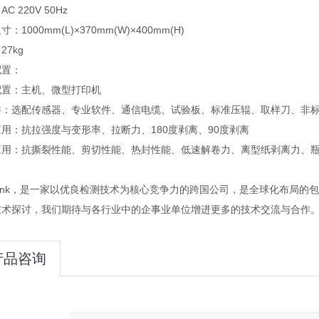
C 220V 50Hz
：1000mm(L)×370mm(W)×400mm(H)
27kg
配置：
配置：主机、微型打印机
件：选配传感器、专业软件、通信电缆、试验板、标准压辊、取样刀、非
用：抗拉强度与变形率、拉断力、180度剥离、90度剥离
应用：抗撕裂性能、剪切性能、热封性能、低速解卷力、离型纸剥离力、
think，是一家以优良检测技术为核心竞争力的跨国公司，是全球化布局
技术探讨，我们期待与各行业中的企事业单位增进更多的技术交流与合作
产品咨询