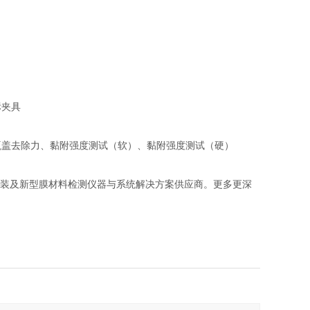
标夹具
瓶盖去除力、黏附强度测试（软）、黏附强度测试（硬）
的包装及新型膜材料检测仪器与系统解决方案供应商。更多更深
。