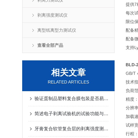
剥离力测试仪
提供
每次试
剥离强度测试仪
限位
离型纸离型力测试仪
配备
配备微
查看全部产品
支持L
BLD-
相关文章
GB/T 
RELATED ARTICLES
技术
负荷范
验证蛋制品塑料复合膜包装是否易分层的测试方法
精度：
分辨率
简述电子剥离试验机的试验功能与技术参数
加载速度
试样宽
牙膏复合软管复合层的剥离强度测试方法
行程：