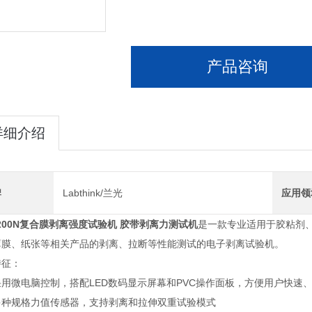
产品咨询
详细介绍
牌
Labthink/兰光
应用领
200N
复合膜剥离强度试验机 胶带剥离力测试机
是一款专业适用于胶粘剂
薄膜、纸张等相关产品的剥离、拉断等性能测试的电子剥离试验机。
特征：
采用微电脑控制，搭配LED数码显示屏幕和PVC操作面板，方便用户快速
多种规格力值传感器，支持剥离和拉伸双重试验模式