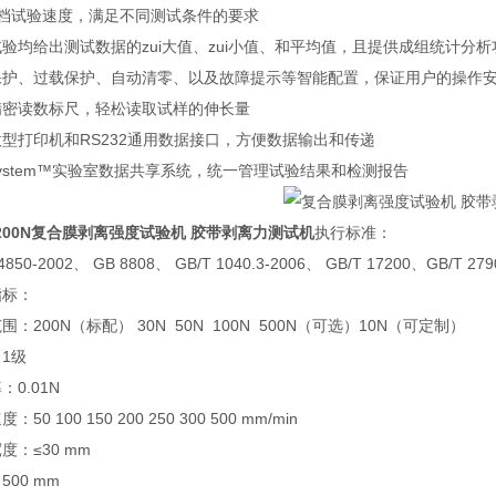
7档试验速度，满足不同测试条件的要求
验均给出测试数据的zui大值、zui小值、和平均值，且提供成组统计分析
保护、过载保护、自动清零、以及故障提示等智能配置，保证用户的操作
精密读数标尺，轻松读取试样的伸长量
型打印机和RS232通用数据接口，方便数据输出和传递
ystem™实验室数据共享系统，统一管理试验结果和检测报告
200N
复合膜剥离强度试验机 胶带剥离力测试机
执行标准：
4850-2002、 GB 8808、 GB/T 1040.3-2006、 GB/T 17200、GB/T 27
指标：
围：200N（标配） 30N 50N 100N 500N（可选）10N（可定制）
1级
：0.01N
：50 100 150 200 250 300 500 mm/min
度：≤30 mm
500 mm