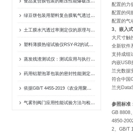
食品复合膜包装的耐压性能爆破压力怎么检测？
配置的力
配置的伺
绿豆饼包装用塑料复合膜氧气透过量的监控方法
配置的气
3、嵌入
土工膜水汽透过率测定仪的原理与技术特点
大尺寸触
塑料薄膜热缩试验仪RSY-R2的试验操作方法
全新软件
支持成组
蒸发残渣测试仪：测试应用与执行标准
内嵌US
兰光数据
药用铝塑泡罩包装的密封性能测定方法
符合中国
兰光Dat
依据GB/T 4455-2019《农业用聚乙烯吹塑棚膜》：薄膜测厚仪机械测量法详解
气雾剂阀门应用性能试验方法与检测仪器介绍
参照标准
GB 8808、
4850-200
2、GB/T 