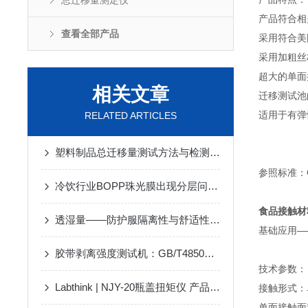
总迁移量测定仪
产品符合相关
查看全部产品
采用符合美
采用加粗丝
超大的单面
相关文章
迁移测试池
适用于有弹
RELATED ARTICLES
塑料制品总迁移量测试方法与检测意义：总迁移量测定仪
参照标准：
冷饮行业BOPP珠光膜出现分层问题与解决办法
食品接触材
透湿量——防护服隔离性与舒适性的“矛盾”
基础应用—
胶带剥离强度测试机：GB/T4850标准解析与测试方法
技术参数：
Labthink | NJY-20瓶盖扭矩仪 产品介绍
接触形式：
单面接触面积