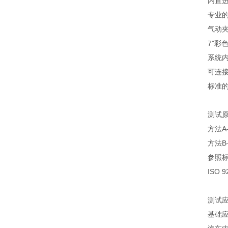
内置
专业
气动
7"
系统
可连
标准的
测试
方法
方法
参照
ISO 
测试
基础