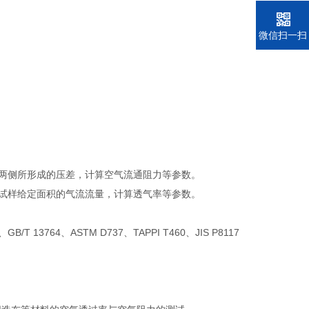
电话
微信扫一扫
两侧所形成的压差，计算空气流通阻力等参数。
试样给定面积的气流流量，计算透气率等参数。
2、GB/T 13764、ASTM D737、TAPPI T460、JIS P8117