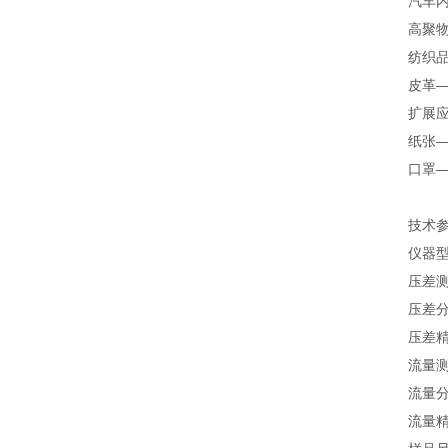
汽车
高聚
纺织
皮革
扩展
纸张
口罩
技术
仪器型
压差测
压差分
压差精
流量测
流量分辨
流量精度