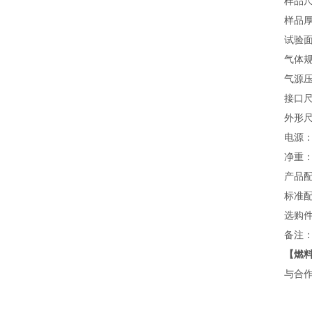
样品尺寸
样品厚
试验面
气体
气源压力
接口尺
外形尺
电源：1
净重：5
产品
标准
选购
备注：
【
燃料
与合