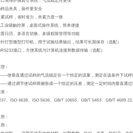
进口免维护抽真空系统，气流稳定性更佳
的样品夹具，操作更安全
夹紧试样，省时省力，夹紧力度一致
彩色工业级触控屏，桌面式操作系统，简单便捷
内置日历、多语言切换、多级权限管理等功能
接针打型微型打印机，用于试验结果输出，结果可长期保存（选配）
RS232接口，方便系统与计算机连接和数据传输（选配）
原理：
A——使垂直通过试样的气流稳定在一个恒定的流量，测定在该条件下试样
B——通过调节使试样两侧形成一个恒定的压差，测定一定时间内垂直通过
标准：
9237、ISO 4638、ISO 5636、GB/T 10655、GB/T 5453、GB/T 4689.2
应用：
应用：