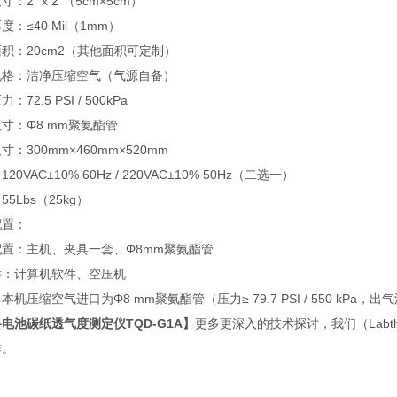
：2" x 2"（5cm×5cm）
度：≤40 Mil（1mm）
积：20cm2（其他面积可定制）
规格：洁净压缩空气（气源自备）
：72.5 PSI / 500kPa
寸：Φ8 mm聚氨酯管
寸：300mm×460mm×520mm
20VAC±10% 60Hz / 220VAC±10% 50Hz（二选一）
5Lbs（25kg）
配置：
配置：主机、夹具一套、Φ8mm聚氨酯管
件：计算机软件、空压机
本机压缩空气进口为Φ8 mm聚氨酯管（压力≥ 79.7 PSI / 550 kPa，出
电池碳纸透气度测定仪TQD-G1A
】
更多更深入的技术探讨，我们（Lab
作。