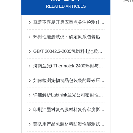
RELATED ARTICLES
瓶盖不容易开启应重点关注检测什么指标？
热封性能测试仪：确定凤爪包装热封参数 保证封口质量
GB/T 20042.3-2009氢燃料电池质子交换膜气体透过率测定仪
济南兰光i-Thermotek 2400热封与热粘性能测试仪
如何检测宠物食品包装袋的爆破压力？济南兰光泄漏与密封强度测试仪来助力
详细解析Labthink兰光公司密封性测试仪系列产品
印刷油墨对复合膜材料复合牢度影响的比较分析
部队用产品包装材料防潮性能测试方法介绍