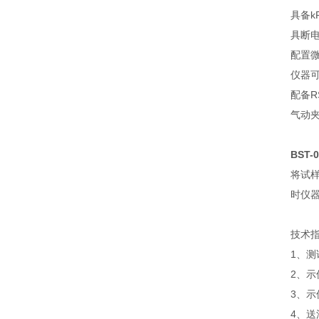
具备k
具断
配置
仪器
配备R
气动
BST-
将试
时仪
技术
1、测试
2、示
3、示
4、送