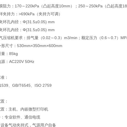
膜阻力：170～220kPa（凸起高度10mm）；250～250kPa（凸起高度1
样夹持力：>690kPa（夹持力可调）
环孔内径：Φ(31.5±0.05) mm
环孔内径：Φ(31.5±0.05) mm
气压缩机要求：排气量（0.02～0.3）m3/min；额定压力（0.6～0.7）MP
外形尺寸：530mm×350mm×600mm
重量：85kg
源：AC220V 50Hz
标准：
 1539、GB/T6545、ISO 2759
配置：
配置：主机、内嵌微型打印机
件：专业软件、通信电缆
：设备气动夹持式，气源用户自备