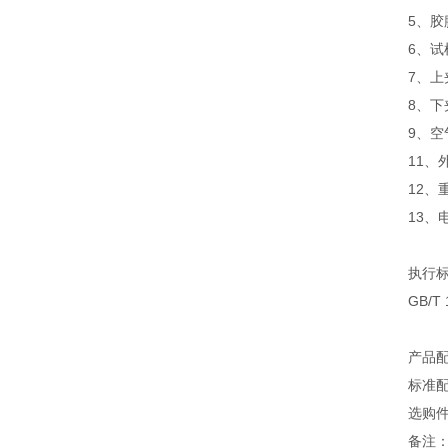
5、胶
6、试
7、上夹
8、下夹
9、空
11、
12、
13、电
执行
GB/T
产品
标准
选购
备注