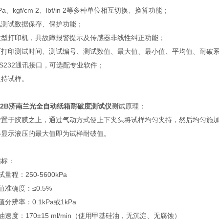
Pa、kgf/cm 2、lbf/in 2等多种单位相互切换、换算功能；
电测试数据保存、保护功能；
微型打印机，具故障报警提示及传感器非线性纠正功能；
可打印测试时间、测试编号、测试数值、最大值、最小值、平均值、耐破
S232通讯接口，可选配专业软件；
夹持试样。
02B
济南兰光全自动纸箱耐破度测试仪
测试原理：
样置于胶膜之上，通过气动方式使上下夹头将试样均匀夹持，然后均匀施
器显示液压的最大值即为试样耐破值。
指标：
量程：250-5600kPa
值准确度：≤0.5%
值分辨率：0.1kPa或1kPa
油速度：170±15 ml/min（使用甲基硅油，无沉淀、无腐蚀）