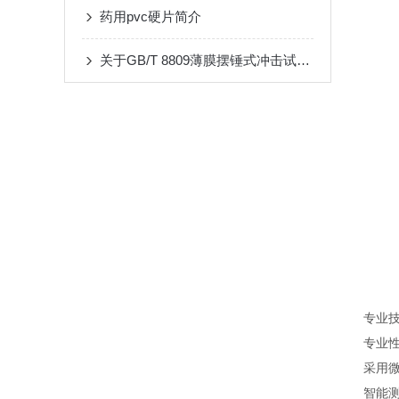
药用pvc硬片简介
关于GB/T 8809薄膜摆锤式冲击试验机，你了解多少？
专业
专业
采用
智能