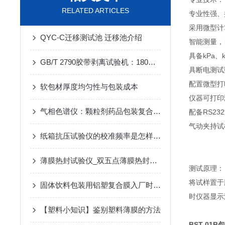
RELATED ARTICLES
专业性强、
采用微型计
QYC-C迁移测试池 迁移池介绍
智能测量，
具备kPa、k
GB/T 2790胶带剥离试验机：180度剥离试验方法
具断电测试
配置微型打
软包材厚度均匀性与包装成本
仪器可打印
气相色谱仪：颗粒剂药品包装复合膜的溶剂残留测试方法
配备RS2
气动夹持试
纸箱抗压试验仪的校准频率是怎样的？
薄膜热封试验仪_双五点薄膜热封仪_热封性能测试仪介绍
测试原理：
将试样置于
固体饮料包装用铝塑复合膜入厂时应重点关注的性能指标有哪些？
时仪器显示
【塑料小知识】鉴别塑料薄膜的方法
BST-01B
包