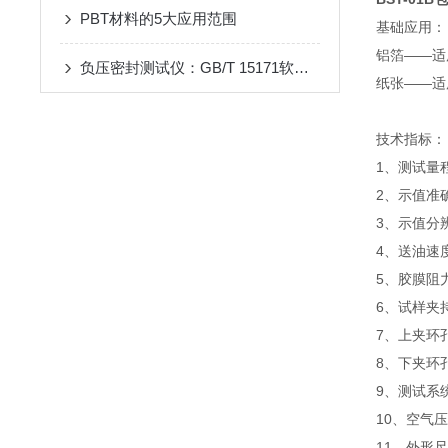
PBT材料的5大应用范围
基础应用：
铝箔——适
负压密封测试仪：GB/T 15171软包装袋密封性能试验方法
纸张——适
技术指标：
1、测试量程：
2、示值准确
3、示值分辨
4、送油速度
5、胶膜阻力
6、试样夹持
7、上夹环孔内
8、下夹环孔内
9、测试系统
10、空气压
11、外形尺