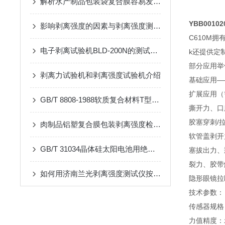
解析水产制品包装袋复合膜容易发生分层的原因
YBB001
影响剥离强度的因素与剥离强度测试仪的使用介绍
C610M
电子剥离试验机BLD-200N的测试应用与执行标准
k还提供定
部分应用举
剥离力试验机和剥离强度试验机介绍
基础应用—
扩展应用（
GB/T 8808-1988软质复合材料T型剥离强度测试方法
撕开力、口
胶塞穿刺/
肉制品铝塑复合膜包装剥离强度检测及解决方案
软管盖剥开
GB/T 31034晶体硅太阳电池用绝缘背板层间剥离强度测试仪：设备介绍
塞拔出力、
裂力、胶带
如何用济南兰光剥离强度测试仪按YBB00102003标准检测药包材剥离力
隐形眼镜拉
技术参数：
传感器规格：
力值精度：示