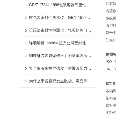
具有
GB/T 17344-1998包装容器气密性试验仪 技术说明
内置数
软包装密封性测试仪：GB/T 15171标准要求与试验方法
多级
微型
正压法密封性检测仪：气雾剂阀门密封性能试验装置
符合
兰光D
详细解析Labthink兰光公司密封性测试仪系列产品
参照
蝴蝶酥包装袋爆破压力的测试方法与仪器
ISO 
复合输液袋拉伸强度与耐爆破压力的测试方法
04、B
为什么果酱容易发生胀袋、霉变等现象？
铝塑复
基础
塑料
软管
各种