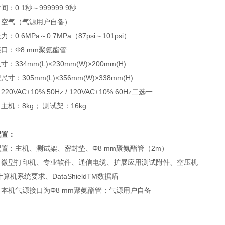
间：0.1秒～999999.9秒
：空气（气源用户自备）
：0.6MPa～0.7MPa（87psi～101psi）
口：Φ8 mm聚氨酯管
：334mm(L)×230mm(W)×200mm(H)
寸：305mm(L)×356mm(W)×338mm(H)
20VAC±10% 50Hz / 120VAC±10% 60Hz二选一
主机：8kg； 测试架：16kg
配置：
置：主机、测试架、密封垫、Φ8 mm聚氨酯管（2m）
：微型打印机、专业软件、通信电缆、扩展应用测试附件、空压机
计算机系统要求、DataShieldTM数据盾
本机气源接口为Φ8 mm聚氨酯管；气源用户自备