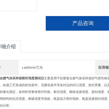
产品咨询
详细介绍
牌
Labthink/兰光
应用领
合膜气体采样袋密封强度测试仪
主要是用于铝塑复合膜气体采样袋的气密性检
、粘接工艺形成的软包装件、无菌包装件等各封边的封口强度、热封质量、以
的量化测定，各种软管整体密封性能、耐压强度、帽体连接强度、脱扣强度、
用材料的抗压强度、耐破强度等指标，瓶盖扭力密封指标、瓶盖连接脱扣强度
估分析。