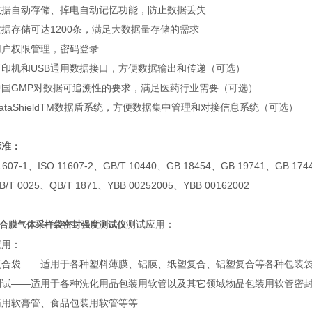
数据自动存储、掉电自动记忆功能，防止数据丢失
据存储可达1200条，满足大数据量存储的需求
用户权限管理，密码登录
打印机和USB通用数据接口，方便数据输出和传递（可选）
中国GMP对数据可追溯性的要求，满足医药行业需要（可选）
ataShieldTM数据盾系统，方便数据集中管理和对接信息系统（可选）
标准：
11607-1、ISO 11607-2、GB/T 10440、GB 18454、GB 19741、GB 17
B/T 0025、QB/T 1871、YBB 00252005、YBB 00162002
测试应用：
合膜气体采样袋密封强度测试仪
应用：
复合袋——适用于各种塑料薄膜、铝膜、纸塑复合、铝塑复合等各种包装
测试——适用于各种洗化用品包装用软管以及其它领域物品包装用软管密
药用软膏管、食品包装用软管等等