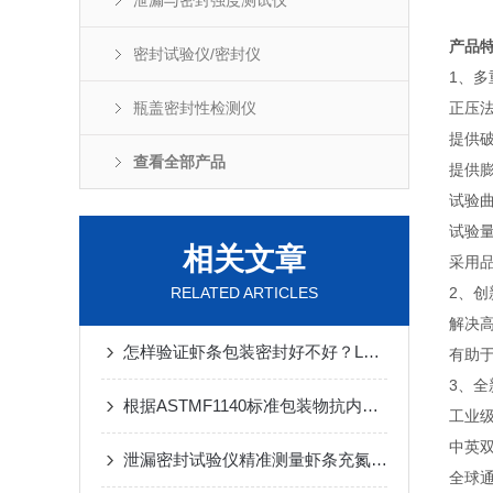
泄漏与密封强度测试仪
产品
密封试验仪/密封仪
1、多
瓶盖密封性检测仪
正压
提供
查看全部产品
提供
试验
试验
相关文章
采用
RELATED ARTICLES
2、
解决
怎样验证虾条包装密封好不好？Labthink密封试验仪来帮助您！
有助
3、全
根据ASTMF1140标准包装物抗内部加压损坏的试验方法介绍
工业
中英
泄漏密封试验仪精准测量虾条充氮包装的爆破压力
全球