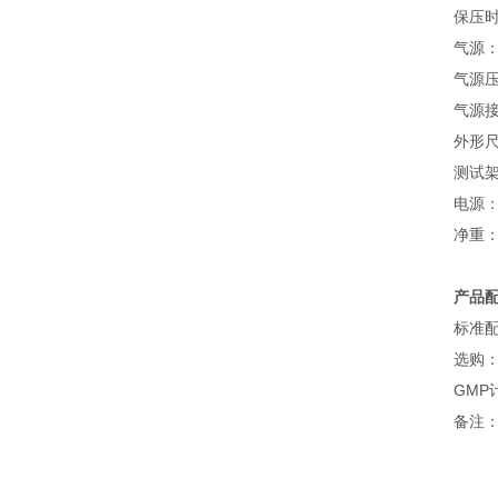
保压时
气源
气源压力
气源接
外形尺寸
测试架尺
电源：2
净重：
产品
标准配
选购
GMP
备注：