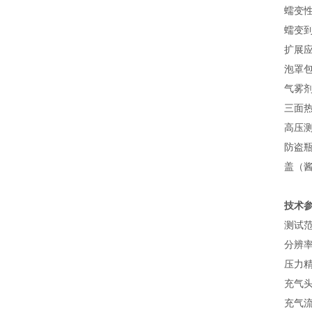
蠕变
蠕变
扩展
泡罩
气雾
三面
高压测
防盗
盖（
技术
测试范围
分辨率：0
压力精
充气头
充气流量