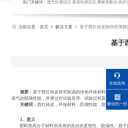
热门关键词：
透气性测试仪,透湿性测试仪,摩擦系数仪,热封试验仪,密
当前位置：
首页
>
解决方案
>
基于西红柿皮制作的薄膜
基于
在线咨询
摘要：
基于西红柿皮研究制成的绿色环保材料的应用将有
蒸气的阻隔性能，并通过对试验原理、试验过程及
W3/031
水
电话
微信扫一扫
关键词：
西红柿皮，环保材料，防潮性能，阻隔性能，水
1
、意义
塑料类高分子材料所具有的良好的柔韧性、阻隔性、易于