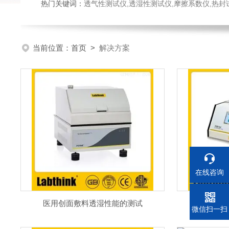
热门关键词：
透气性测试仪,透湿性测试仪,摩擦系数仪,热封试验仪,密
当前位置：
首页
>
解决方案
在线咨询
医用创面敷料透湿性能的测试
皮革
电话
微信扫一扫