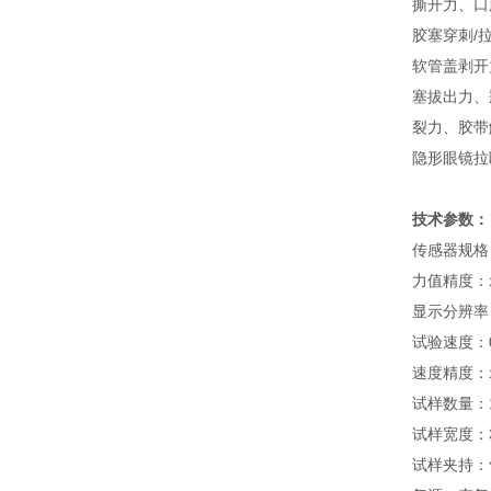
撕开力、口
胶塞穿刺/
软管盖剥开
塞拔出力、
裂力、胶带
隐形眼镜拉
技术参数：
传感器规格：
力值精度：示
显示分辨率：
试验速度：0.
速度精度：示
试样数量：
试样宽度：
试样夹持：