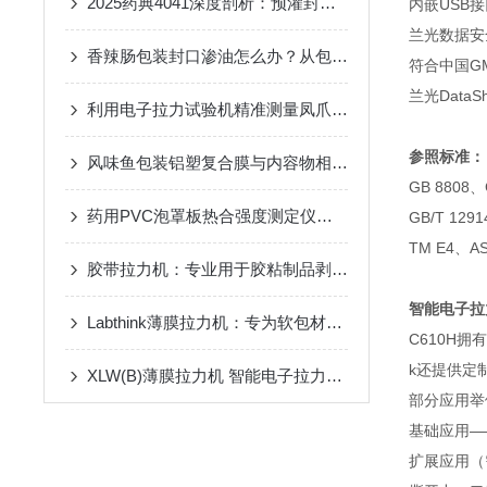
2025药典4041深度剖析：预灌封注射器组件密封性检测要点与仪器选型指南
内嵌USB
兰光数据安
香辣肠包装封口渗油怎么办？从包装热封强度入手解决包装问题
符合中国G
兰光Data
利用电子拉力试验机精准测量凤爪食品包装的热封口密封牢度
参照标准：
风味鱼包装铝塑复合膜与内容物相容性研究：剥离强度指标分析
GB 8808、G
药用PVC泡罩板热合强度测定仪——产品技术说明
GB/T 129
TM E4、AS
胶带拉力机：专业用于胶粘制品剥离强度测试的多功能检测设备
智能电子拉
Labthink薄膜拉力机：专为软包材检测打造，数据精准可靠、功能强劲全面
C610H
k还提供定
XLW(B)薄膜拉力机 智能电子拉力试验机——仪器百科
部分应用举
基础应用—
扩展应用（