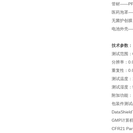
管材——P
医药泡罩—
无菌护创膜
电池外壳—
技术参数：
测试范围：0.0
分辨率：0.00
重复性：0.0
测试温度：1
测试湿度：5
附加功能：
包装件测试(
DataShi
GMP计算
CFR21 Pa