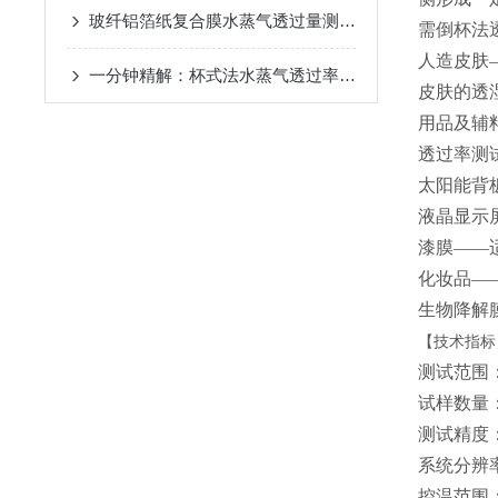
玻纤铝箔纸复合膜水蒸气透过量测定仪——仪器概述
需倒杯法
人造皮肤
一分钟精解：杯式法水蒸气透过率测试仪的运作机理探析
皮肤的透
用品及辅
透过率测
太阳能背
液晶显示
漆膜——
化妆品—
生物降解
【技术指标
测试范围：0
试样数量
测试精度：0.
系统分辨率
控温范围：